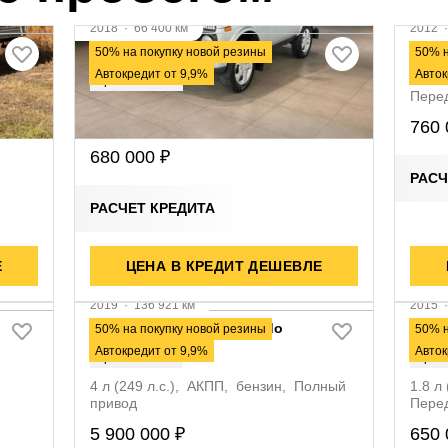
2018
·
66 400 км
2012
LADA 2121 (4x4)
Volk
50% на покупку новой резины
50% н
Автокредит от 9,9%
Авток
1.6 л
Оригинал ПТС
Пере
1.7 л (83 л.с.), МКПП, бензин, Полный
760 
привод
680 000 ₽
РАСЧ
РАСЧЕТ КРЕДИТА
Е
Видео
ЦЕНА В КРЕДИТ ДЕШЕВЛЕ
Ви
2019
·
136 921 км
2015
Toyota Land Cruiser Prado
Lifan
50% на покупку новой резины
50% н
Автокредит от 9,9%
Авток
Оригинал ПТС
Ориг
4 л (249 л.с.), АКПП, бензин, Полный
1.8 л
привод
Пере
5 900 000 ₽
650 