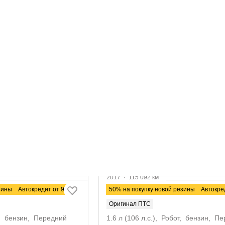
2017
·
115 092 км
LADA Granta
зины
Автокредит от 9,9%
50% на покупку новой резины
Автокре
Оригинал ПТС
П, бензин, Передний
1.6 л (106 л.с.), Робот, бензин, П