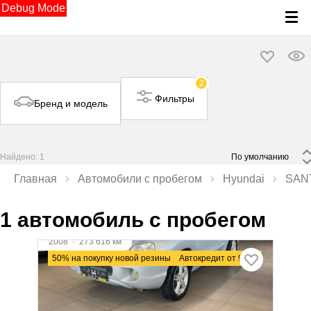
Debug Mode
2
Фильтры
Бренд и модель
Найдено: 1
 По умолчанию 
Главная
Автомобили с пробегом
Hyundai
SAN
1 автомобиль с пробегом
Видео
2008
·
273 616 км
Hyundai Santa FE
50% на покупку новой резины
Автокредит от 9,9%
2 л (112 л.с.), МКПП, дизель, Передний
привод
570 000 ₽