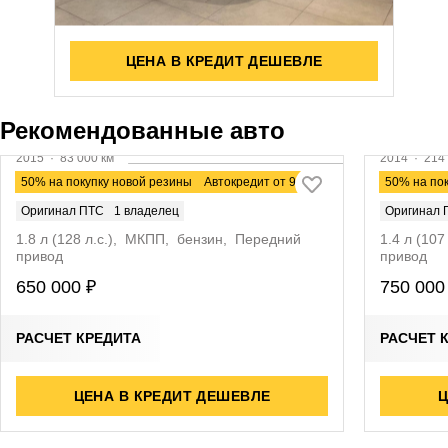
ЦЕНА В КРЕДИТ ДЕШЕВЛЕ
Видео
Видео
Рекомендованные авто
2015
·
83 000 км
2014
·
214 
Lifan X60
Hyundai 
50% на покупку новой резины
Автокредит от 9,9%
50% на по
Оригинал ПТС
1 владелец
Оригинал 
1.8 л (128 л.с.), МКПП, бензин, Передний
1.4 л (10
привод
привод
650 000 ₽
750 000
РАСЧЕТ КРЕДИТА
РАСЧЕТ 
ЦЕНА В КРЕДИТ ДЕШЕВЛЕ
Ц