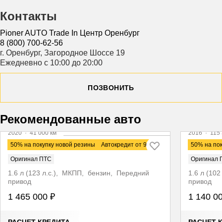
Контакты
Pioner AUTO Trade In Центр Оренбург
8 (800) 700-62-56
г. Оренбург, Загородное Шоссе 19
Ежедневно с 10:00 до 20:00
ПОЗВОНИТЬ
Видео
Видео
Рекомендованные авто
2020
·
41 000 км
2016
·
115 
Kia Rio
Renault 
50% на покупку новой резины
Автокредит от 9,9%
50% на по
Оригинал ПТС
Оригинал 
1.6 л (123 л.с.), МКПП, бензин, Передний
1.6 л (10
привод
привод
1 465 000 ₽
1 140 0
РАСЧЕТ КРЕДИТА
РАСЧЕТ 