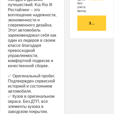
без
путешествий. Kia Rio III
учета
Рестайлинг – это
выгод
воплощение надежности,
экономичности и
ЗАБРОНИРО
современного дизайна.
Этот автомобиль
зарекомендовал себя как
один из лидеров в своем
классе благодаря
превосходной
управляемости,
комфортной подвеске и
качественной сборке.
✅ Оригинальный пробег.
Подтвержден сервисной
историей и состоянием
автомобиля.
✅ Кузов в оригинальном
окрасе. Без ДТП, все
элементы кузова в
заводском покрытии.