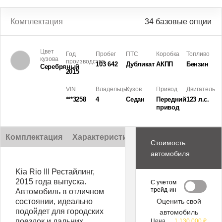
Комплектация
34 базовые опции
Цвет
Год
Пробег
ПТС
Коробка
Топливо
кузова
производства
103 642
Дубликат
АКПП
Бензин
Серебряный
2015
VIN
Владельцы
Кузов
Привод
Двигатель
***3258
4
Седан
Передний
123 л.с.
привод
Комплектация
Характеристики
Описание
Стоимость
автомобиля
Kia Rio III Рестайлинг,
2015 года выпуска.
С учетом
трейд-ин
Автомобиль в отличном
состоянии, идеально
Оценить свой
подойдет для городских
автомобиль
поездок и дальних
Цена
1 130 000 ₽