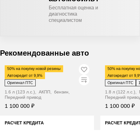
Бесплатная оценка и
диагностика
специалистом
Видео
Видео
Рекомендованные авто
2014
·
126 712 км
2019
·
99 871 км
50% на покупку новой резины
50% на покупку н
Kia Rio
LADA Vesta
Автокредит от 9,9%
Автокредит от 9,
Оригинал ПТС
Оригинал ПТС
1.6 л (123 л.с.), АКПП, бензин,
1.8 л (122 л.с.)
Передний привод
Передний приво
1 100 000 ₽
1 100 000 ₽
РАСЧЕТ КРЕДИТА
РАСЧЕТ КРЕДИ
ЦЕНА В КРЕДИТ ДЕШЕВЛЕ
ЦЕНА В 