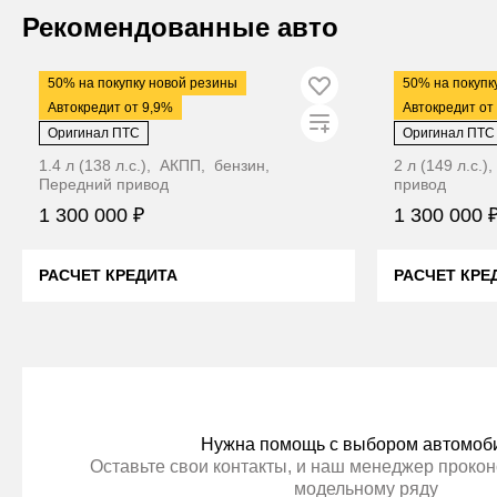
ЦЕНА В КРЕДИТ ДЕШЕВЛЕ
Видео
Видео
Рекомендованные авто
2019
·
133 317 км
2014
·
130 500 
50% на покупку новой резины
50% на покупк
Buick Encore
SsangYong 
Автокредит от 9,9%
Автокредит от
Оригинал ПТС
Оригинал ПТС
1.4 л (138 л.с.), АКПП, бензин,
2 л (149 л.с.
Передний привод
привод
1 300 000 ₽
1 300 000 
РАСЧЕТ КРЕДИТА
РАСЧЕТ КРЕ
ЦЕНА В КРЕДИТ ДЕШЕВЛЕ
ЦЕНА В
Нужна помощь с выбором автомоб
Оставьте свои контакты, и наш менеджер прокон
модельному ряду