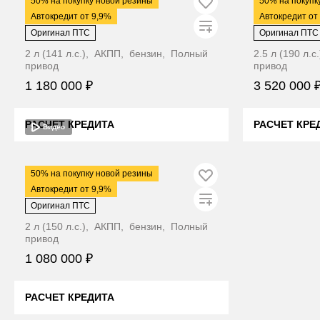
50% на покупку новой резины
50% на покупк
Kia Sportage
Kia Sportag
Автокредит от 9,9%
Автокредит от
Оригинал ПТС
Оригинал ПТС
2 л (141 л.с.), АКПП, бензин, Полный
2.5 л (190 л.
привод
привод
1 180 000 ₽
3 520 000 
РАСЧЕТ КРЕДИТА
РАСЧЕТ КРЕ
Видео
ЦЕНА В КРЕДИТ ДЕШЕВЛЕ
ЦЕНА В
2011
·
238 000 км
50% на покупку новой резины
Kia Sportage
Автокредит от 9,9%
Оригинал ПТС
2 л (150 л.с.), АКПП, бензин, Полный
привод
1 080 000 ₽
РАСЧЕТ КРЕДИТА