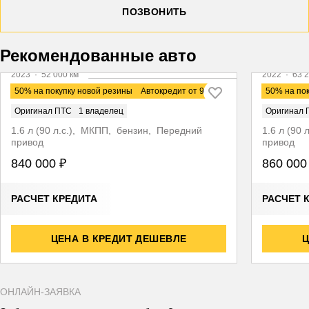
ПОЗВОНИТЬ
Видео
Видео
Рекомендованные авто
2023
·
52 000 км
2022
·
63 2
LADA Granta
LADA Gra
50% на покупку новой резины
Автокредит от 9,9%
50% на по
Оригинал ПТС
1 владелец
Оригинал 
1.6 л (90 л.с.), МКПП, бензин, Передний
1.6 л (90
привод
привод
840 000 ₽
860 000
РАСЧЕТ КРЕДИТА
РАСЧЕТ 
ЦЕНА В КРЕДИТ ДЕШЕВЛЕ
Ц
ОНЛАЙН-ЗАЯВКА