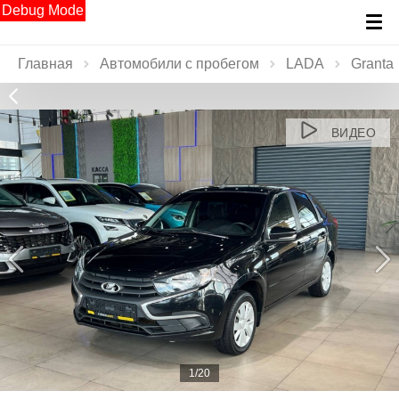
Debug Mode
Главная
Автомобили с пробегом
LADA
Granta
ВИДЕО
1/20