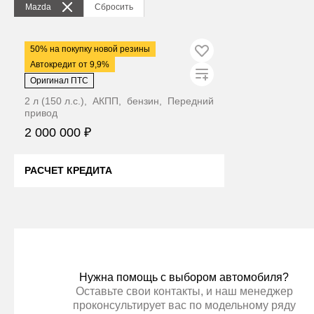
Mazda
Сбросить
2018
·
117 400 км
50% на покупку новой резины
Mazda 6
Автокредит от 9,9%
Оригинал ПТС
2 л (150 л.с.), АКПП, бензин, Передний
привод
2 000 000 ₽
РАСЧЕТ КРЕДИТА
ЦЕНА В КРЕДИТ ДЕШЕВЛЕ
Нужна помощь с выбором автомобиля?
Оставьте свои контакты, и наш менеджер
проконсультирует вас по модельному ряду