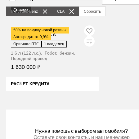
Видео
Mercedes‑Benz
CLA
Сбросить
2016
·
68 700 км
50% на покупку новой резины
Mercedes‑Benz CLA
Автокредит от 9,9%
Оригинал ПТС
1 владелец
1.6 л (122 л.с.), Робот, бензин,
Передний привод
1 630 000 ₽
РАСЧЕТ КРЕДИТА
ЦЕНА В КРЕДИТ ДЕШЕВЛЕ
Нужна помощь с выбором автомобиля?
Оставьте свои контакты, и наш менеджер