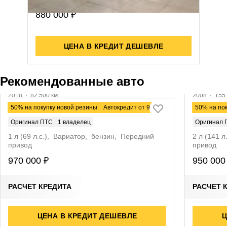
880 000 ₽
ЦЕНА В КРЕДИТ ДЕШЕВЛЕ
Видео
Видео
Рекомендованные авто
2018
·
82 500 км
2008
·
155 
Toyota Passo
Nissan Q
50% на покупку новой резины
Автокредит от 9,9%
50% на по
Оригинал ПТС
1 владелец
Оригинал 
1 л (69 л.с.), Вариатор, бензин, Передний
2 л (141 
привод
привод
970 000 ₽
950 000
РАСЧЕТ КРЕДИТА
РАСЧЕТ 
ЦЕНА В КРЕДИТ ДЕШЕВЛЕ
Ц