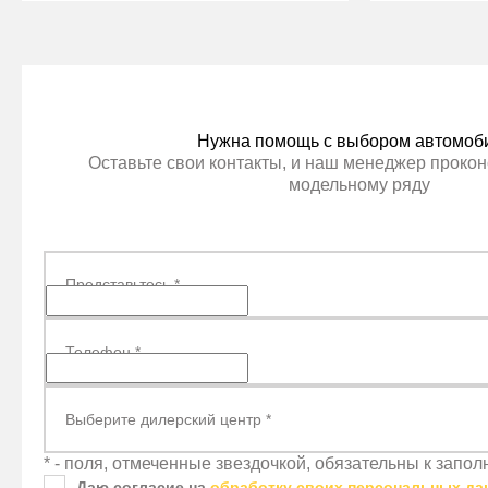
ЦЕНА В КРЕДИТ ДЕШЕВЛЕ
ЦЕНА В
Нужна помощь с выбором автомоб
Оставьте свои контакты, и наш менеджер прокон
модельному ряду
Представьтесь
*
Телефон
*
Выберите дилерский центр
*
* - поля, отмеченные звездочкой, обязательны к запо
Даю согласие на
обработку своих персональных да