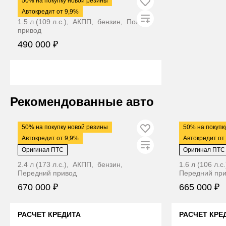
50% на покупку новой резины
Nissan Tiida
Автокредит от 9,9%
1.5 л (109 л.с.), АКПП, бензин, Полный
привод
490 000 ₽
ЦЕНА В КРЕДИТ ДЕШЕВЛЕ
Видео
Видео
Рекомендованные авто
2007
·
218 482 км
2011
·
280 000 
50% на покупку новой резины
50% на покупк
Nissan Teana
Renault Flu
Автокредит от 9,9%
Автокредит от
Оригинал ПТС
Оригинал ПТС
2.4 л (173 л.с.), АКПП, бензин,
1.6 л (106 л.
Передний привод
Передний пр
670 000 ₽
665 000 ₽
РАСЧЕТ КРЕДИТА
РАСЧЕТ КРЕ