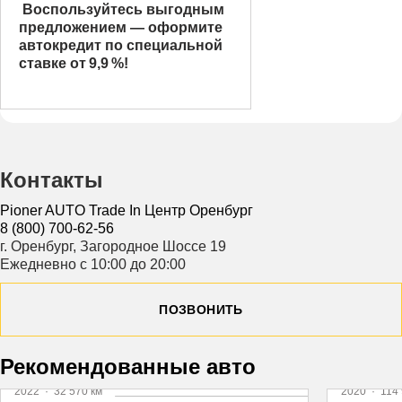
Воспользуйтесь выгодным
предложением — оформите
автокредит по специальной
ставке от 9,9 %!
Контакты
Pioner AUTO Trade In Центр Оренбург
8 (800) 700-62-56
г. Оренбург, Загородное Шоссе 19
Ежедневно с 10:00 до 20:00
ПОЗВОНИТЬ
Видео
Видео
Рекомендованные авто
2022
·
32 570 км
2020
·
114 