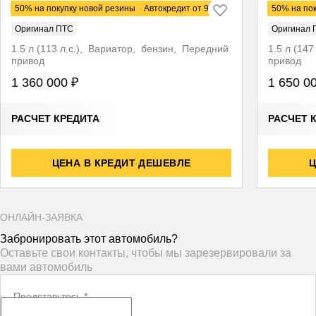
Chery Tiggo 4
Chery Ti
50% на покупку новой резины
Автокредит от 9,9%
50% на по
Оригинал ПТС
Оригинал 
1.5 л (113 л.с.), Вариатор, бензин, Передний
1.5 л (14
привод
привод
1 360 000 ₽
1 650 0
РАСЧЕТ КРЕДИТА
РАСЧЕТ 
ЦЕНА В КРЕДИТ ДЕШЕВЛЕ
Ц
ОНЛАЙН-ЗАЯВКА
Забронировать этот автомобиль?
Оставьте свои контакты, чтобы мы зарезервировали за
вами автомобиль
Представьтесь
*