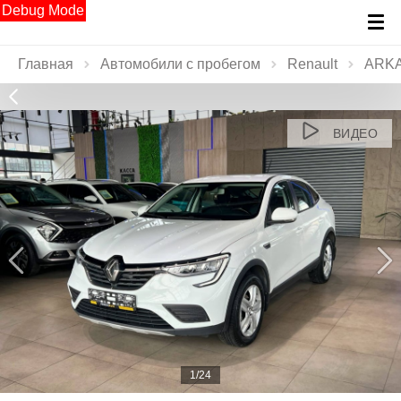
Debug Mode
Главная
Автомобили с пробегом
Renault
ARK
ВИДЕО
1/24