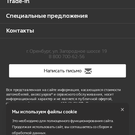
Trade-in
Специальные предложения
Контакты
г. Оренбург, ул. Загородное шоссе 19
8 800 700-62-56
Написать письмо
Вся представленная на сайте информация, касающаяся стоимости
автомобилей, аксессуаров* и сервисного обслуживания, носит
информационный характер и не является публичной офертой,
определяемой положениями ст. 437 (2) ГК РФ. Для получения
×
подробной информации обращайтесь в наши автосалоны.
Мы используем файлы cookie
Опубликованная на данном сайте информация может быть изменена
в любое время без предварительного уведомления. * Стоимость
Это необходимо для полноценного функционирования сайта.
аксессуаров указана без учета стоимости установки.
Правовая информация
Продолжая использовать сайт, вы соглашаетесь со сбором и
обработкой данных.