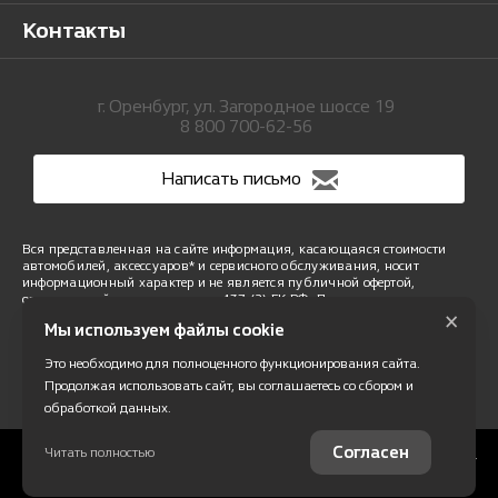
Контакты
г. Оренбург, ул. Загородное шоссе 19
8 800 700-62-56
Написать письмо
Вся представленная на сайте информация, касающаяся стоимости
автомобилей, аксессуаров* и сервисного обслуживания, носит
информационный характер и не является публичной офертой,
определяемой положениями ст. 437 (2) ГК РФ. Для получения
×
подробной информации обращайтесь в наши автосалоны.
Мы используем файлы cookie
Опубликованная на данном сайте информация может быть изменена
в любое время без предварительного уведомления. * Стоимость
Это необходимо для полноценного функционирования сайта.
аксессуаров указана без учета стоимости установки.
Правовая информация
Продолжая использовать сайт, вы соглашаетесь со сбором и
обработкой данных.
Согласен
Читать полностью
Работает на технологиях
© 2026